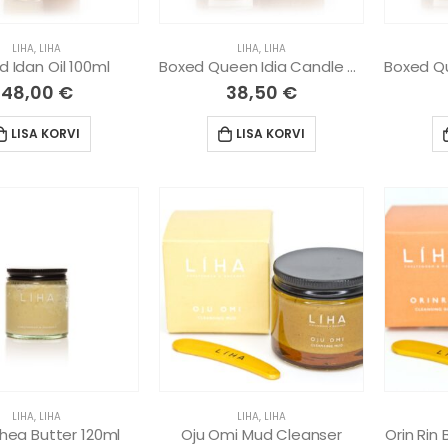
LIHA
,
LIHA
LIHA
,
LIHA
 Idan Oil 100ml
Boxed Queen Idia Candle 220g
48,00
€
38,50
€
LISA KORVI
LISA KORVI
LIHA
,
LIHA
LIHA
,
LIHA
Shea Butter 120ml
Oju Omi Mud Cleanser
Orin Rin