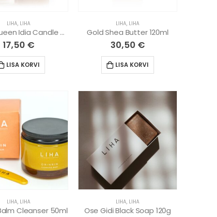
LIHA
,
LIHA
LIHA
,
LIHA
Boxed Queen Idia Candle 90g
Gold Shea Butter 120ml
17,50
€
30,50
€
LISA KORVI
LISA KORVI
LIHA
,
LIHA
LIHA
,
LIHA
 Balm Cleanser 50ml
Ose Gidi Black Soap 120g