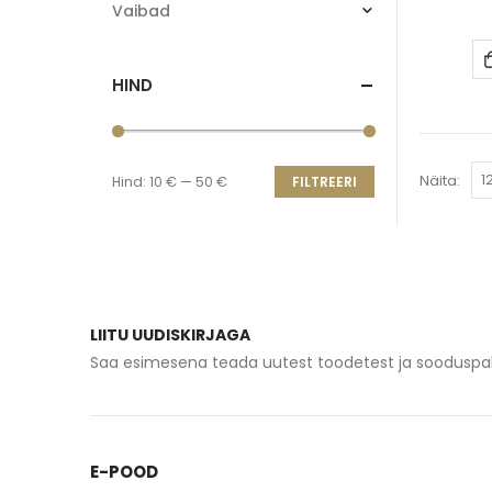
Vaibad
HIND
Näita:
Hind:
10 €
—
50 €
FILTREERI
LIITU UUDISKIRJAGA
Saa esimesena teada uutest toodetest ja sooduspa
E-POOD