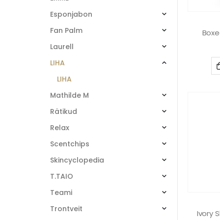
Esponjabon
Fan Palm
Boxed
Laurell
LIHA
LIHA
Mathilde M
Rätikud
Relax
Scentchips
Skincyclopedia
T.TAIO
Teami
Trontveit
Ivory 