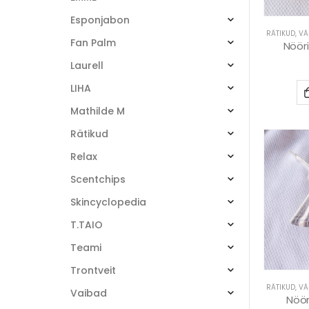
Esponjabon
RÄTIKUD
,
VÄ
Fan Palm
Nööri
Laurell
LIHA
Mathilde M
Rätikud
Relax
Scentchips
Skincyclopedia
T.TAIO
Teami
Trontveit
RÄTIKUD
,
VÄ
Vaibad
Nöör